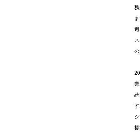
務
ま
週
ス
の
2
業
続
す
シ
提