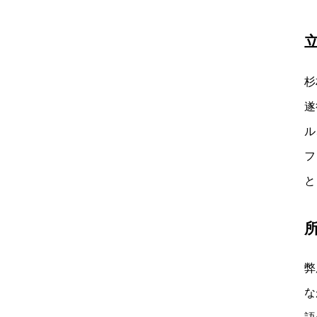
杉
遂
ル
フ
と
弊
な
語