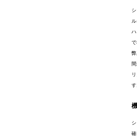
シ
ル
ハ
で
弊
間
リ
す
シ
確