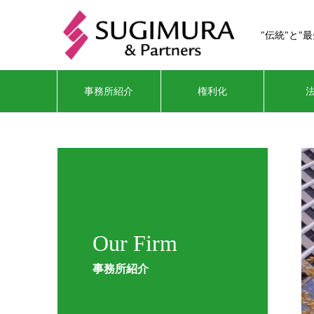
"伝統"と"
事務所紹介
権利化
Our Firm
事務所紹介