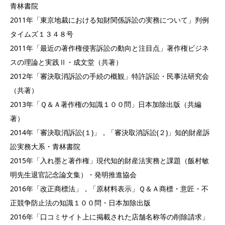
青林書院
2011年「東京地裁における知財関係訴訟の実務について」判例
タイムズ１３４８号
2011年「最近の著作権侵害訴訟の動向と注目点」著作権ビジネ
スの理論と実践Ⅱ・成文堂（共著）
2012年「審決取消訴訟の手続の概観」特許訴訟・民事法研究会
（共著）
2013年「Ｑ＆Ａ著作権の知識１００問」日本加除出版（共編
著）
2014年「審決取消訴訟(１)」，「審決取消訴訟(２)」知的財産訴
訟実務大系・青林書院
2015年「入れ墨と著作権」現代知的財産法実務と課題（飯村敏
明先生退官記念論文集）・発明推進協会
2016年「改正商標法」，「原材料表示」Ｑ＆Ａ商標・意匠・不
正競争防止法の知識１００問・日本加除出版
2016年「口コミサイト上に掲載された店舗名称等の削除請求」