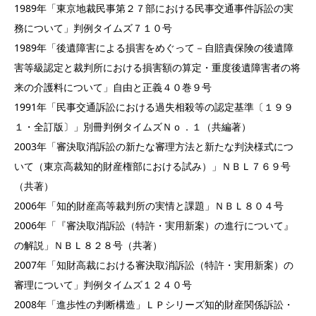
1989年「東京地裁民事第２７部における民事交通事件訴訟の実
務について」判例タイムズ７１０号
1989年「後遺障害による損害をめぐって－自賠責保険の後遺障
害等級認定と裁判所における損害額の算定・重度後遺障害者の将
来の介護料について」自由と正義４０巻９号
1991年「民事交通訴訟における過失相殺等の認定基準〔１９９
１・全訂版〕」別冊判例タイムズＮｏ．１（共編著）
2003年「審決取消訴訟の新たな審理方法と新たな判決様式につ
いて（東京高裁知的財産権部における試み）」ＮＢＬ７６９号
（共著）
2006年「知的財産高等裁判所の実情と課題」ＮＢＬ８０４号
2006年「『審決取消訴訟（特許・実用新案）の進行について』
の解説」ＮＢＬ８２８号（共著）
2007年「知財高裁における審決取消訴訟（特許・実用新案）の
審理について」判例タイムズ１２４０号
2008年「進歩性の判断構造」ＬＰシリーズ知的財産関係訴訟・