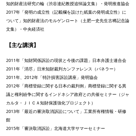
知的財産法研究の輪（渋谷達紀教授追悼論文集）・発明推進協会
2017年「発明の成立性（記載欄を設けた紙葉の発明成立性）に
ついて」知的財産法のモルゲンロート（土肥一史先生古稀記念論
文集）・中央経済社
【主な講演】
2011年「知財関係訴訟の現状と今後の課題」日本弁護士連合会
2011年「消尽」日米知財裁判カンファレンス（パネラー）
2011年、2012年「特許損害訴訟講座」発明協会
2012年「商標登録に関する日本の裁判例」商標登録に関する異
議と権利紛争に関するインドネシア政府との共催セミナー（ジャ
カルタ・ＪＩＣＡ知財保護強化プロジェクト）
2013年「最近の審決取消訴訟について」工業所有権情報・研修
館
2015年「審決取消訴訟」北海道大学サマーセミナー