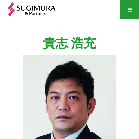
貴志
浩充