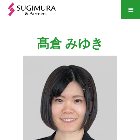
髙倉
みゆき